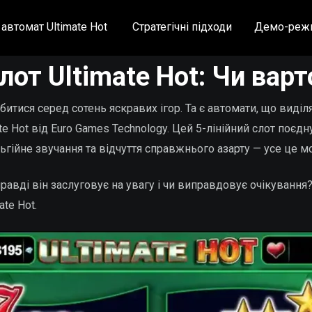
 автомат Ultimate Hot
Стратегічні підходи
Демо-реж
лот Ultimate Hot: Чи варт
битися серед сотень яскравих ігор. Та є автомати, що виді
te Hot від Euro Games Technology. Цей 5-лінійний слот поєд
ьгійне звучання та відчуття справжнього азарту — усе це м
равді він заслуговує на увагу і чи виправдовує очікування?
te Hot.