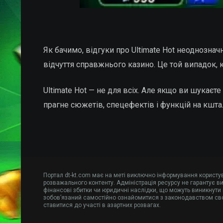
Як бачимо, відгуки про Ultimate Hot неоднозначні
відчуття справжнього казино. Це той випадок, к
Ultimate Hot — не для всіх. Але якщо ви шукаєт
прагне сюжетів, спецефектів і функцій на кштал
Портал dt-kt.com має на меті виключно інформування користува
розважального контенту. Адміністрація ресурсу не гарантує ви
фінансові збитки чи юридичні наслідки, що можуть виникнути в
зобов’язаний самостійно ознайомитися з законодавством сво
ставитися до участі в азартних розвагах.