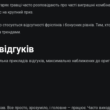
арях гравці часто розповідають про часті виграшні комбінац
с на крупний приз.
о стосується відсутності фріспінів і бонусних рівнів. Тим, х
а трендами.
відгуків
лька прикладів відгуків, максимально наближених до оригі
шукав. Все просто, зрозуміло, і головне — працює. Часто ви