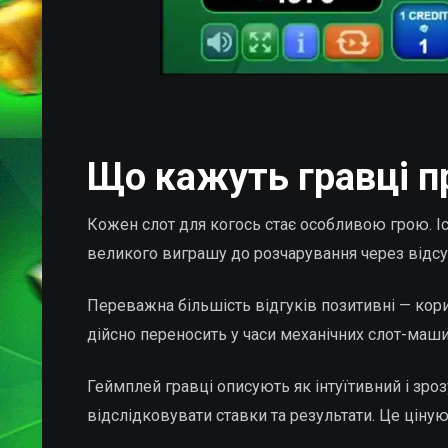
Що кажуть гравці пр
Кожен слот для когось стає особливою грою. Іст
великого виграшу до розчарування через відсут
Переважна більшість відгуків позитивні — кори
дійсно переносить у часи механічних слот-машин
Геймплей гравці описують як інтуїтивний і зроз
відслідковувати ставки та результати. Це ціную