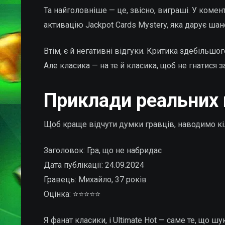
Та найголовніше — це, звісно, виграші. У комент
активацію Jackpot Cards Mystery, яка дарує шан
Втім, є й негативні відгуки. Критика здебільшог
Але класика — на те й класика, щоб не гнатися з
Приклади реальних 
Щоб краще відчути думки гравців, наводимо кі
Заголовок: Гра, що не набридає
Дата публікації: 24.09.2024
Гравець: Михайло, 37 років
Оцінка: ⭐⭐⭐⭐⭐
Я фанат класики, і Ultimate Hot — саме те, що 