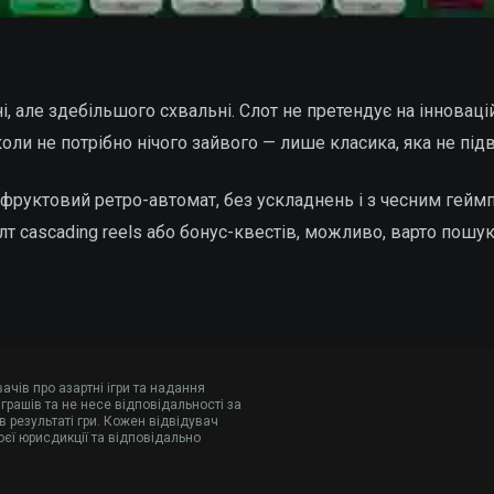
, але здебільшого схвальні. Слот не претендує на інноваційн
оли не потрібно нічого зайвого — лише класика, яка не під
е фруктовий ретро-автомат, без ускладнень і з чесним геймпл
т cascading reels або бонус-квестів, можливо, варто пошука
чів про азартні ігри та надання
грашів та не несе відповідальності за
 результаті гри. Кожен відвідувач
єї юрисдикції та відповідально