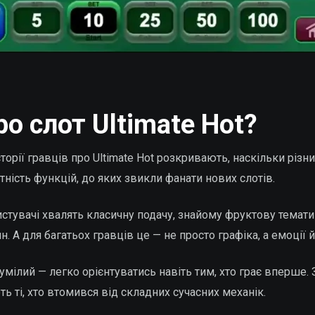
о слот Ultimate Hot?
орії гравців про Ultimate Hot розкривають, наскільки різн
ність функцій, до яких звикли фанати нових слотів.
стувачі хвалять класичну подачу, знайому фруктову темат
. А для багатьох гравців це — не просто графіка, а емоції й
умілий — легко орієнтуватись навіть тим, хто грає вперше.
ть ті, хто втомився від складних сучасних механік.