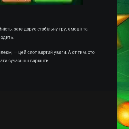
ість, зате дарує стабільну гру, емоції та
водить.
еєм, — цей слот вартий уваги. А от тим, хто
ти сучасніші варіанти.