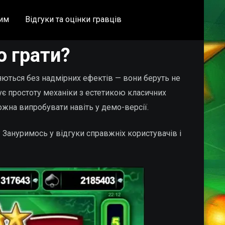
им
Відгуки та оцінки гравців
о грати?
ляються без надмірних ефектів — вони беруть не
нує простоту механіки з естетикою класичних
ожна випробувати навіть у демо-версії.
 Зануримось у відгуки справжніх користувачів і