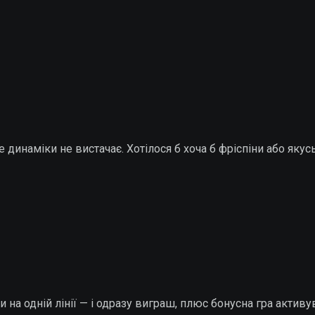
е динаміки не вистачає. Хотілося б хоча б фріспіни або якусь
 на одній лінії — і одразу виграш, плюс бонусна гра активу