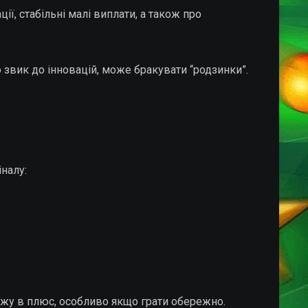
ії, стабільні малі виплати, а також про
то звик до інновацій, може бракувати “родзинки”.
налу:
ходжу в плюс, особливо якщо грати обережно.