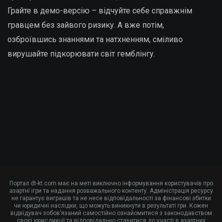
Грайте в демо-версію – відчуйте себе справжнім
гравцем без зайвого ризику. А вже потім,
озброївшись знаннями та натхненням, сміливо
вирушайте підкорювати світ гемблінгу.
Портал dt-kt.com має на меті виключно інформування користувачів про
азартні ігри та надання розважального контенту. Адміністрація ресурсу
не гарантує виграшів та не несе відповідальності за фінансові збитки
чи юридичні наслідки, що можуть виникнути в результаті гри. Кожен
відвідувач зобов’язаний самостійно ознайомитися з законодавством
своєї юрисдикції та відповідально ставитися до участі в азартних