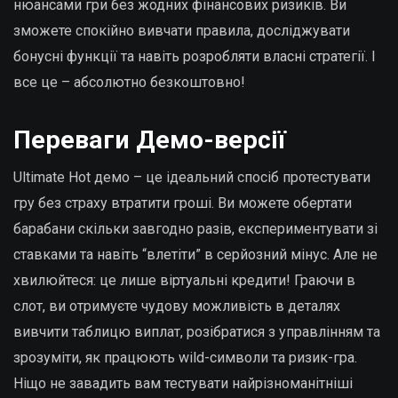
нюансами гри без жодних фінансових ризиків. Ви
зможете спокійно вивчати правила, досліджувати
бонусні функції та навіть розробляти власні стратегії. І
все це – абсолютно безкоштовно!
Переваги Демо-версії
Ultimate Hot демо – це ідеальний спосіб протестувати
гру без страху втратити гроші. Ви можете обертати
барабани скільки завгодно разів, експериментувати зі
ставками та навіть “влетіти” в серйозний мінус. Але не
хвилюйтеся: це лише віртуальні кредити! Граючи в
слот, ви отримуєте чудову можливість в деталях
вивчити таблицю виплат, розібратися з управлінням та
зрозуміти, як працюють wild-символи та ризик-гра.
Ніщо не завадить вам тестувати найрізноманітніші