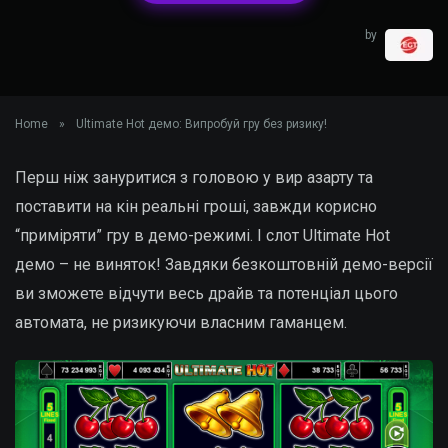
by
Home
»
Ultimate Hot демо: Випробуй гру без ризику!
Перш ніж зануритися з головою у вир азарту та
поставити на кін реальні гроші, завжди корисно
“приміряти” гру в демо-режимі. І слот Ultimate Hot
демо – не виняток! Завдяки безкоштовній демо-версії
ви зможете відчути весь драйв та потенціал цього
автомата, не ризикуючи власним гаманцем.