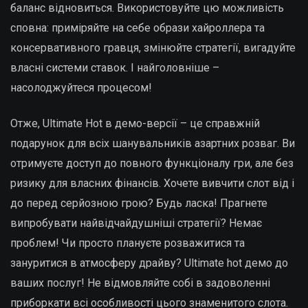
баланс відновиться. Використовуйте цю можливість
сповна: приміряйте на себе образи хайроллера та
консервативного гравця, змінюйте стратегії, вигадуйте
власні системи ставок. І найголовніше –
насолоджуйтеся процесом!
Отже, Ultimate Hot в демо-версії – це справжній
подарунок для всіх шанувальників азартних розваг. Ви
отримуєте доступ до повного функціоналу гри, але без
ризику для власних фінансів. Хочете вивчити слот від і
до перед серйозною грою? Будь ласка! Прагнете
випробувати найвідчайдушніші стратегії? Немає
проблем! Чи просто плануєте розважитися та
зануритися в атмосферу драйву? Ultimate hot демо до
ваших послуг! Не відмовляйте собі в задоволенні
приборкати всі особливості цього знаменитого слота.