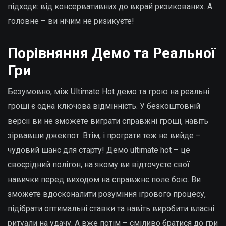
підходи: від консервативних до вкрай ризикованих. А
головне – ви нічим не ризикуєте!
Порівняння Демо та Реальної
Гри
Безумовно, між Ultimate Hot демо та грою на реальні
гроші є одна ключова відмінність. У безкоштовній
версії ви не зможете виграти справжні гроші, навіть
зірвавши джекпот. Втім, і програти теж не вийде –
чудовий шанс для старту! Демо ultimate hot – це
своєрідний полігон, на якому ви відточуєте свої
навички перед виходом на справжнє поле бою. Ви
зможете вдосконалити розуміння ігрового процесу,
підібрати оптимальні ставки та навіть виробити власні
ритуали на удачу. А вже потім – сміливо братися до гри